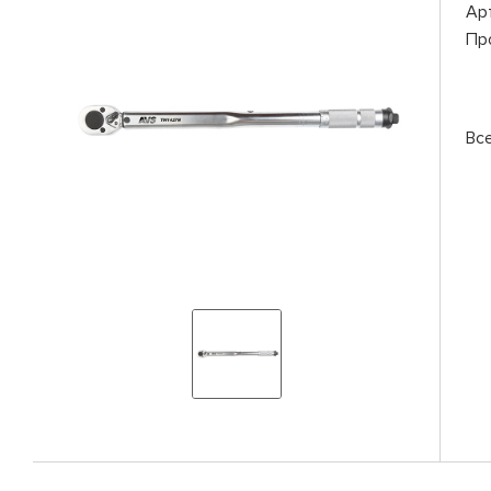
Ар
Пр
Вс