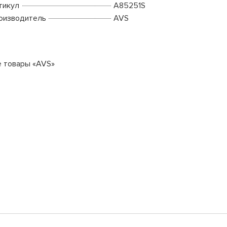
тикул
A85251S
оизводитель
AVS
е товары «AVS»