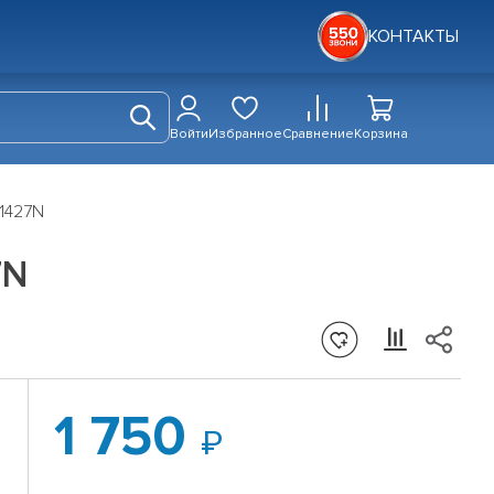
КОНТАКТЫ
Войти
Избранное
Сравнение
Корзина
W1427N
7N
1 750
R