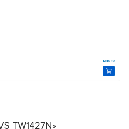
много
AVS TW1427N»