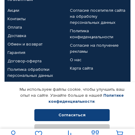
Акции
Согласие посетителя сайта
на обработку
Контакты
персональных данных
Оплата
Политика
Доставка
конфиденциальности
Обмен и возврат
Согласие на получение
рекламы
Гарантия
О нас
Договор-оферта
Карта сайта
Политика обработки
персональных данных
Партнерам
Мы используем файлы cookie, чтобы улучшить ваш
опыт на сайте. Узнайте больше в нашей
Политике
Корпоративным клиентам
Реквизиты компании
конфиденциальности
.
Поставщикам
Согласиться
Отклонить
© КАМАЗ ЦЕНТР ДОНЕЦК, 2015-2026. Все права защищены.