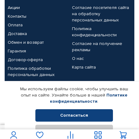
Акции
Согласие посетителя сайта
на обработку
Контакты
персональных данных
Оплата
Политика
Доставка
конфиденциальности
Обмен и возврат
Согласие на получение
рекламы
Гарантия
О нас
Договор-оферта
Карта сайта
Политика обработки
персональных данных
Партнерам
Мы используем файлы cookie, чтобы улучшить ваш
опыт на сайте. Узнайте больше в нашей
Политике
Корпоративным клиентам
Реквизиты компании
конфиденциальности
.
Поставщикам
Согласиться
Отклонить
© КАМАЗ ЦЕНТР ДОНЕЦК, 2015-2026. Все права защищены.
700
В корзину
Интернет-магазин автомобильных товаров Автопрофи.