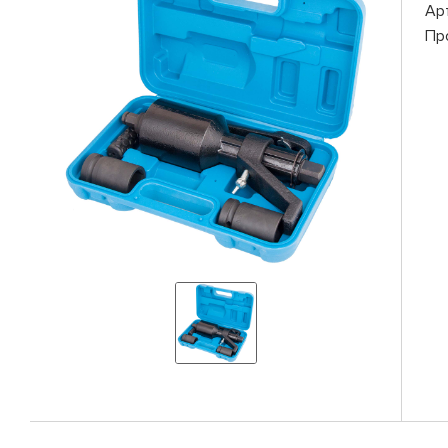
Ар
Пр