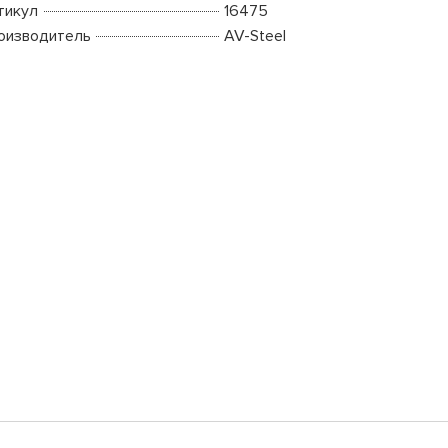
тикул
16475
оизводитель
AV-Steel