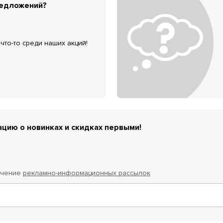
редложений?
что-то среди наших акций!
цию о новинках и скидках первыми!
учение
рекламно-информационных рассылок