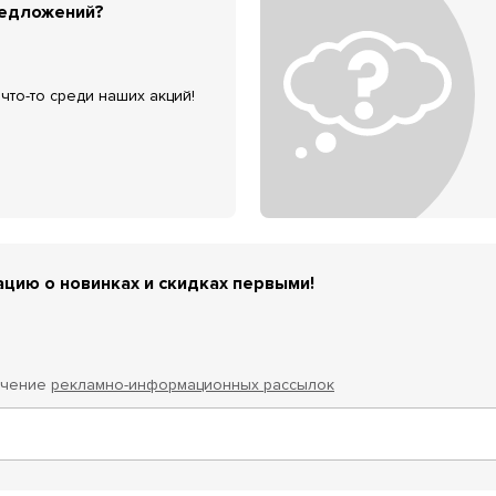
редложений?
что-то среди наших акций!
цию о новинках и скидках первыми!
учение
рекламно-информационных рассылок