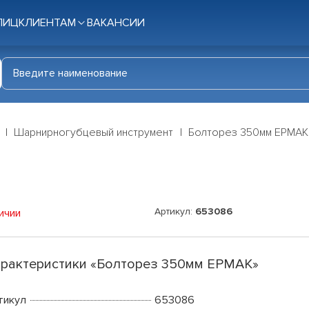
ЛИЦ
КЛИЕНТАМ
ВАКАНСИИ
Шарнирногубцевый инструмент
Болторез 350мм ЕРМАК
Артикул:
653086
ичии
рактеристики «Болторез 350мм ЕРМАК»
тикул
653086