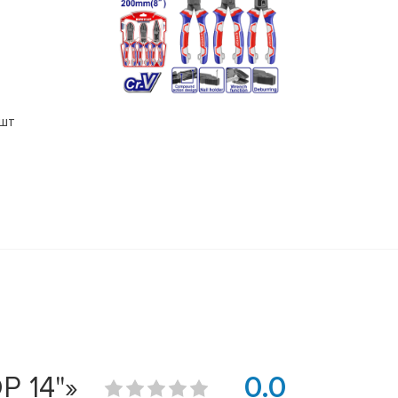
3шт
P 14"»
0.0