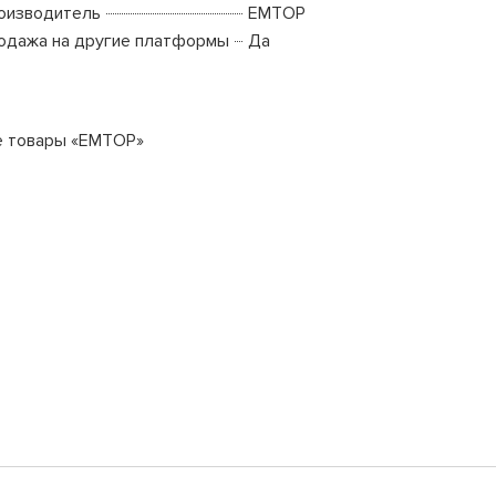
оизводитель
EMTOP
одажа на другие платформы
Да
е товары «EMTOP»