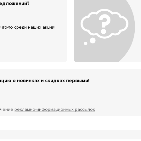
редложений?
что-то среди наших акций!
цию о новинках и скидках первыми!
учение
рекламно-информационных рассылок