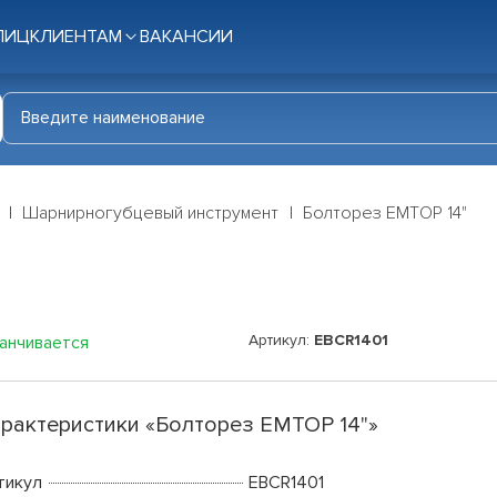
ЛИЦ
КЛИЕНТАМ
ВАКАНСИИ
Шарнирногубцевый инструмент
Болторез EMTOP 14"
Артикул:
EBCR1401
канчивается
рактеристики «Болторез EMTOP 14"»
тикул
EBCR1401