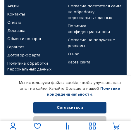
Акции
Согласие посетителя сайта
на обработку
Контакты
персональных данных
Оплата
Политика
Доставка
конфиденциальности
Обмен и возврат
Согласие на получение
рекламы
Гарантия
О нас
Договор-оферта
Карта сайта
Политика обработки
персональных данных
Партнерам
Мы используем файлы cookie, чтобы улучшить ваш
опыт на сайте. Узнайте больше в нашей
Политике
Корпоративным клиентам
Реквизиты компании
конфиденциальности
.
Поставщикам
Согласиться
Отклонить
© КАМАЗ ЦЕНТР ДОНЕЦК, 2015-2026. Все права защищены.
Интернет-магазин автомобильных товаров Автопрофи.