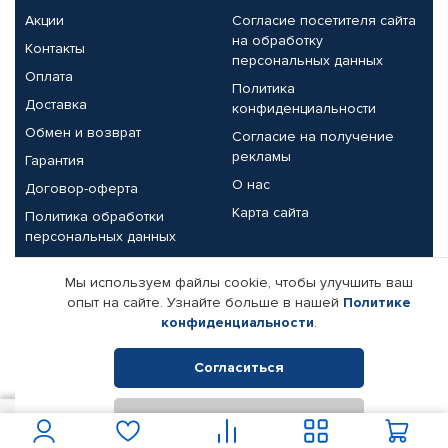
Акции
Согласие посетителя сайта
на обработку
Контакты
персональных данных
Оплата
Политика
Доставка
конфиденциальности
Обмен и возврат
Согласие на получение
рекламы
Гарантия
О нас
Договор-оферта
Карта сайта
Политика обработки
персональных данных
Партнерам
Мы используем файлы cookie, чтобы улучшить ваш
опыт на сайте. Узнайте больше в нашей
Политике
Корпоративным клиентам
Реквизиты компании
конфиденциальности
.
Поставщикам
Согласиться
Отклонить
© КАМАЗ ЦЕНТР ДОНЕЦК, 2015-2026. Все права защищены.
400
В корзину
Интернет-магазин автомобильных товаров Автопрофи.