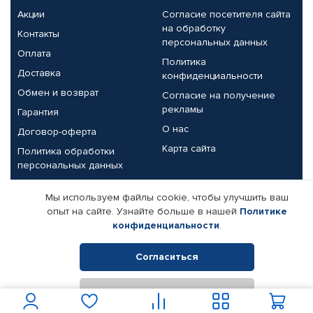
Акции
Согласие посетителя сайта
на обработку
Контакты
персональных данных
Оплата
Политика
Доставка
конфиденциальности
Обмен и возврат
Согласие на получение
рекламы
Гарантия
О нас
Договор-оферта
Карта сайта
Политика обработки
персональных данных
Партнерам
Мы используем файлы cookie, чтобы улучшить ваш
опыт на сайте. Узнайте больше в нашей
Политике
Корпоративным клиентам
Реквизиты компании
конфиденциальности
.
Поставщикам
Согласиться
Отклонить
© КАМАЗ ЦЕНТР ДОНЕЦК, 2015-2026. Все права защищены.
Интернет-магазин автомобильных товаров Автопрофи.