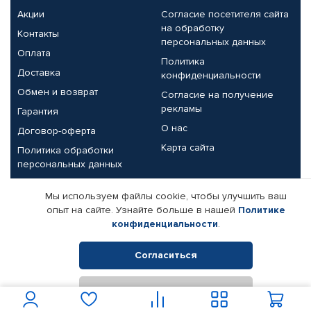
Акции
Согласие посетителя сайта
на обработку
Контакты
персональных данных
Оплата
Политика
Доставка
конфиденциальности
Обмен и возврат
Согласие на получение
рекламы
Гарантия
О нас
Договор-оферта
Карта сайта
Политика обработки
персональных данных
Партнерам
Мы используем файлы cookie, чтобы улучшить ваш
опыт на сайте. Узнайте больше в нашей
Политике
Корпоративным клиентам
Реквизиты компании
конфиденциальности
.
Поставщикам
Согласиться
Отклонить
© КАМАЗ ЦЕНТР ДОНЕЦК, 2015-2026. Все права защищены.
Интернет-магазин автомобильных товаров Автопрофи.