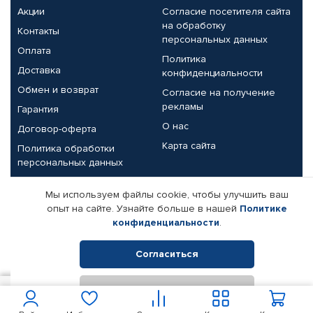
Акции
Согласие посетителя сайта
на обработку
Контакты
персональных данных
Оплата
Политика
Доставка
конфиденциальности
Обмен и возврат
Согласие на получение
рекламы
Гарантия
О нас
Договор-оферта
Карта сайта
Политика обработки
персональных данных
Партнерам
Мы используем файлы cookie, чтобы улучшить ваш
опыт на сайте. Узнайте больше в нашей
Политике
Корпоративным клиентам
Реквизиты компании
конфиденциальности
.
Поставщикам
Согласиться
Отклонить
© КАМАЗ ЦЕНТР ДОНЕЦК, 2015-2026. Все права защищены.
1 100
В корзину
Интернет-магазин автомобильных товаров Автопрофи.