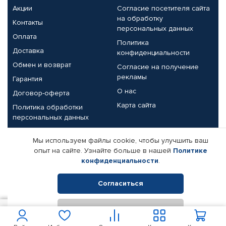
Акции
Согласие посетителя сайта
на обработку
Контакты
персональных данных
Оплата
Политика
Доставка
конфиденциальности
Обмен и возврат
Согласие на получение
рекламы
Гарантия
О нас
Договор-оферта
Карта сайта
Политика обработки
персональных данных
Партнерам
Мы используем файлы cookie, чтобы улучшить ваш
опыт на сайте. Узнайте больше в нашей
Политике
Корпоративным клиентам
Реквизиты компании
конфиденциальности
.
Поставщикам
Согласиться
Отклонить
© КАМАЗ ЦЕНТР ДОНЕЦК, 2015-2026. Все права защищены.
180
В корзину
Интернет-магазин автомобильных товаров Автопрофи.