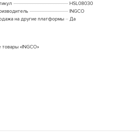
тикул
HSL08030
оизводитель
INGCO
одажа на другие платформы
Да
е товары «INGCO»