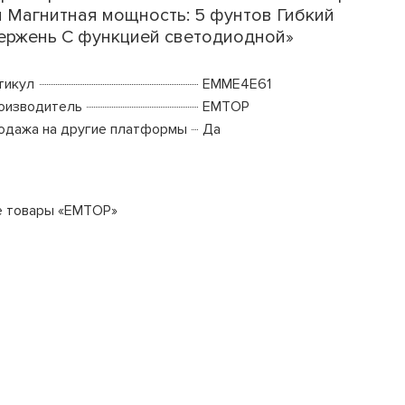
 Магнитная мощность: 5 фунтов Гибкий
ержень С функцией светодиодной»
тикул
EMME4E61
оизводитель
EMTOP
одажа на другие платформы
Да
е товары «EMTOP»