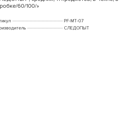
робке/60/100/»
тикул
PF-MT-07
оизводитель
СЛЕДОПЫТ