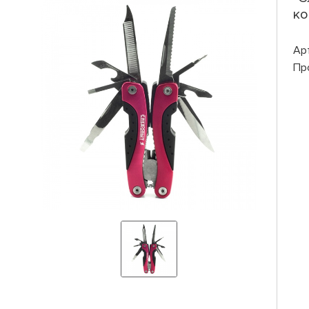
ко
Ар
Пр