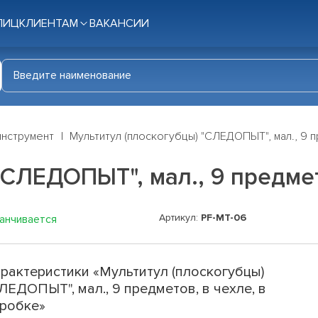
ЛИЦ
КЛИЕНТАМ
ВАКАНСИИ
инструмент
Мультитул (плоскогубцы) "СЛЕДОПЫТ", мал., 9 
"СЛЕДОПЫТ", мал., 9 предмет
Артикул:
PF-MT-06
канчивается
рактеристики «Мультитул (плоскогубцы)
ЛЕДОПЫТ", мал., 9 предметов, в чехле, в
робке»