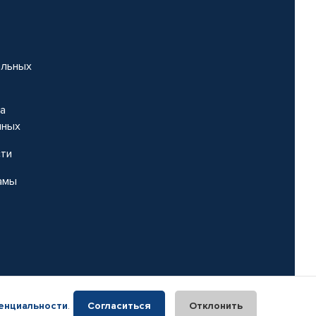
альных
на
нных
сти
амы
енциальности
.
Согласиться
Отклонить