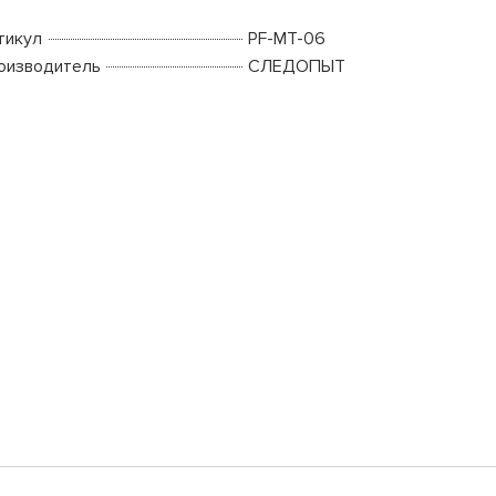
тикул
PF-MT-06
оизводитель
СЛЕДОПЫТ