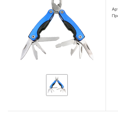
Ар
Пр