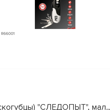
м R66001
когубцы) "СЛЕДОПЫТ", мал., 