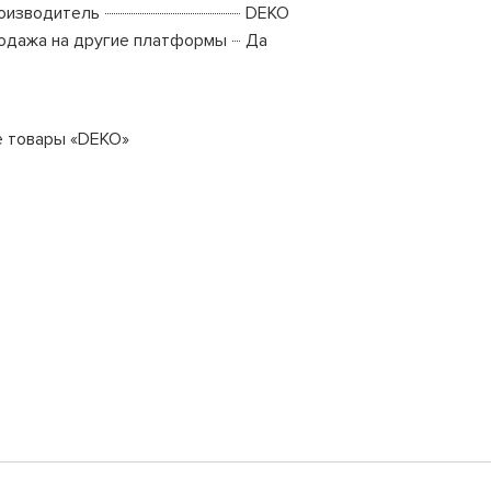
оизводитель
DEKO
одажа на другие платформы
Да
е товары «DEKO»