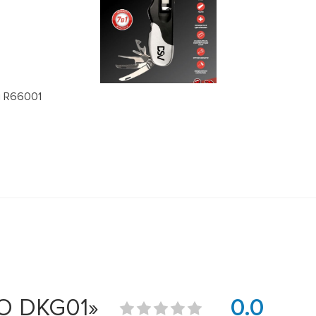
м R66001
O DKG01»
0.0