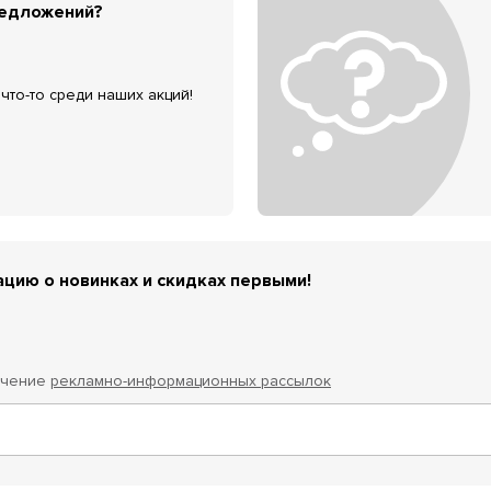
редложений?
что-то среди наших акций!
цию о новинках и скидках первыми!
учение
рекламно-информационных рассылок