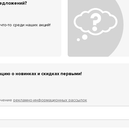
редложений?
что-то среди наших акций!
цию о новинках и скидках первыми!
учение
рекламно-информационных рассылок