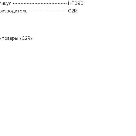
тикул
HT090
оизводитель
C2R
е товары «C2R»