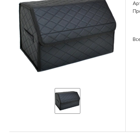
Ар
Пр
Вс