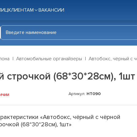
ЛИЦ
КЛИЕНТАМ
ВАКАНСИИ
лона
Автомобильные органайзеры
Автобокс, чёрный с ч
 строчкой (68*30*28см), 1шт
Артикул:
HT090
ичии
рактеристики «Автобокс, чёрный с чёрной
рочкой (68*30*28см), 1шт»