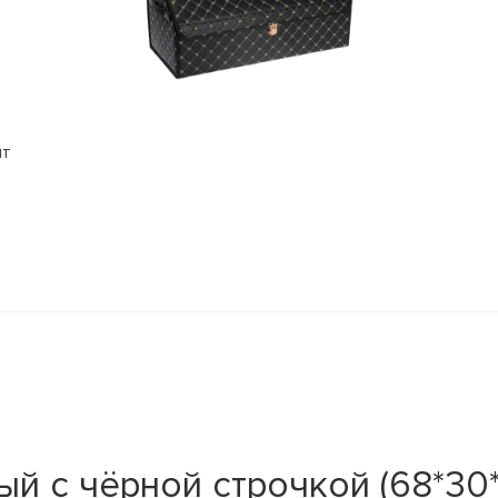
шт
й с чёрной строчкой (68*30*