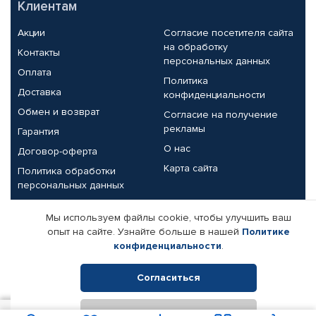
Клиентам
Акции
Согласие посетителя сайта
на обработку
Контакты
персональных данных
Оплата
Политика
Доставка
конфиденциальности
Обмен и возврат
Согласие на получение
рекламы
Гарантия
О нас
Договор-оферта
Карта сайта
Политика обработки
персональных данных
Партнерам
Мы используем файлы cookie, чтобы улучшить ваш
опыт на сайте. Узнайте больше в нашей
Политике
Корпоративным клиентам
Реквизиты компании
конфиденциальности
.
Поставщикам
Согласиться
Отклонить
© КАМАЗ ЦЕНТР ДОНЕЦК, 2015-2026. Все права защищены.