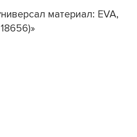
универсал материал: EVA,
S18656)»