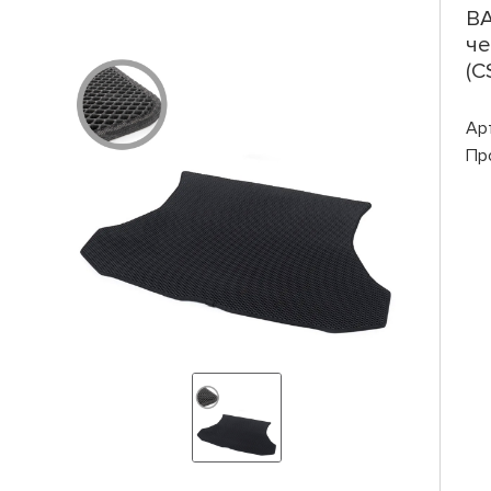
ВА
че
(C
Ар
Пр