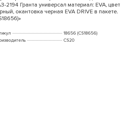
З-2194 Гранта универсал материал: EVA, цвет
рный, окантовка черная EVA DRIVE в пакете.
S18656)»
тикул
18656 (CS18656)
оизводитель
CS20