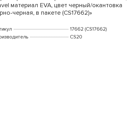
avel материал EVA, цвет черный/окантовка
рно-черная, в пакете (CS17662)»
тикул
17662 (CS17662)
оизводитель
CS20