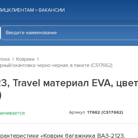
ЛИЦ
КЛИЕНТАМ
ВАКАНСИИ
лона
Коврики
ерный/окантовка черно-черная, в пакете (CS17662)
3, Travel материал EVA, цве
)
Артикул:
17662 (CS17662)
канчивается
рактеристики «Коврик багажника ВАЗ-2123,