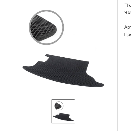
Tr
че
Ар
Пр