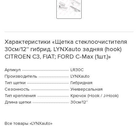
Характеристики «Щетка стеклоочистителя
30см/12'' гибрид. LYNXauto задняя (hook)
CITROEN C3, FIAT; FORD C-Max (1шт.)»
Артикул
LR30C
Производитель
LYNXauto
Тип щетки
Гибридная
Сезонность
Универсальная
Тип крепления
Крючок (Hook / J-Hook)
Длина щетки
30см/12''
Все товары «LYNXauto»