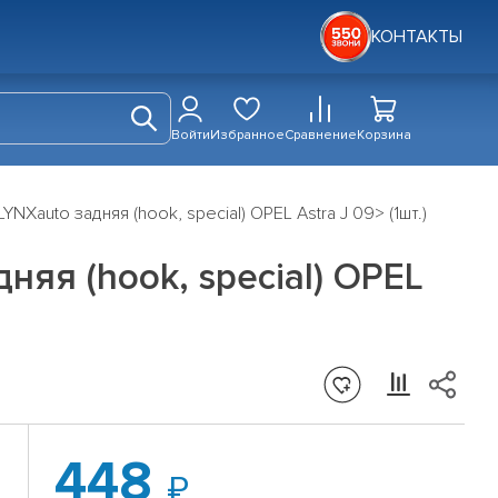
КОНТАКТЫ
Войти
Избранное
Сравнение
Корзина
NXauto задняя (hook, special) OPEL Astra J 09> (1шт.)
няя (hook, special) OPEL
448