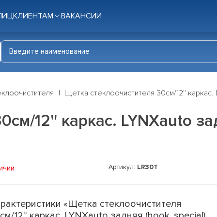
ЛИЦ
КЛИЕНТАМ
ВАКАНСИИ
еклоочистителя
Щетка стеклоочистителя 30см/12'' каркас. LY
см/12'' каркас. LYNXauto зад
Артикул:
LR30T
ичии
рактеристики «Щетка стеклоочистителя
см/12'' каркас. LYNXauto задняя (hook, special)