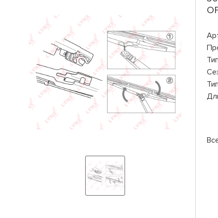
OP
Ар
Пр
Ти
Се
Ти
Дл
Вс