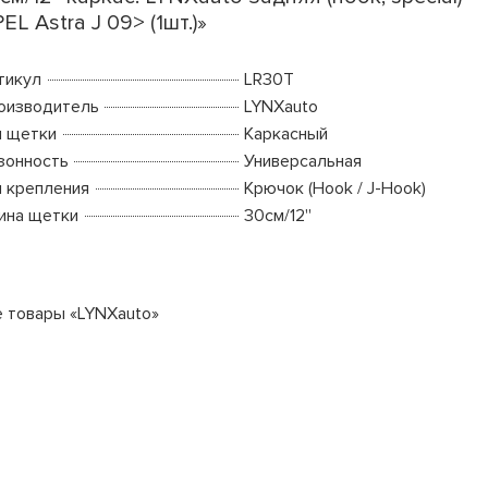
EL Astra J 09> (1шт.)»
тикул
LR30T
оизводитель
LYNXauto
п щетки
Каркасный
зонность
Универсальная
п крепления
Крючок (Hook / J-Hook)
ина щетки
30см/12''
е товары «LYNXauto»