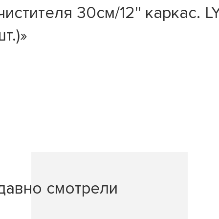
стителя 30см/12'' каркас. L
т.)»
давно смотрели