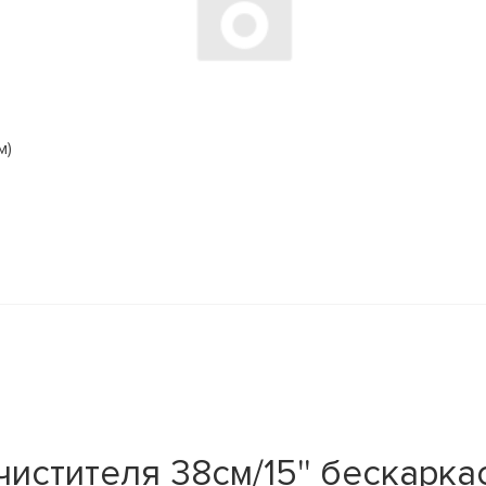
м)
тителя 38см/15'' бескаркас. 