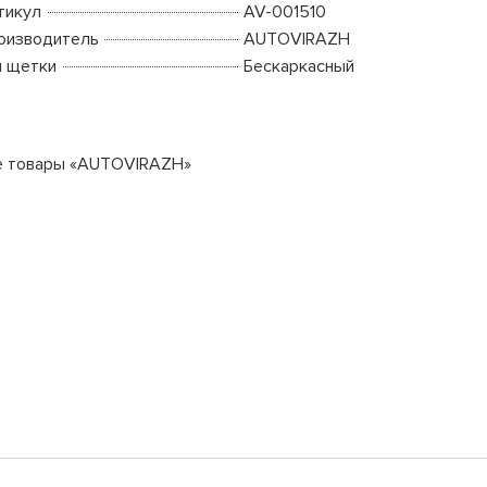
тикул
AV-001510
оизводитель
AUTOVIRAZH
п щетки
Бескаркасный
е товары «AUTOVIRAZH»