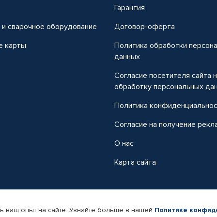
т
Гарантия
 и сварочное оборудование
Договор-оферта
е карты
Политика обработки персон
данных
Согласие посетителя сайта 
обработку персональных да
Политика конфиденциально
Согласие на получение рекл
О нас
Карта сайта
ь ваш опыт на сайте. Узнайте больше в нашей
Политике конфид
-магазин автомобильных товаров Автопрофи.