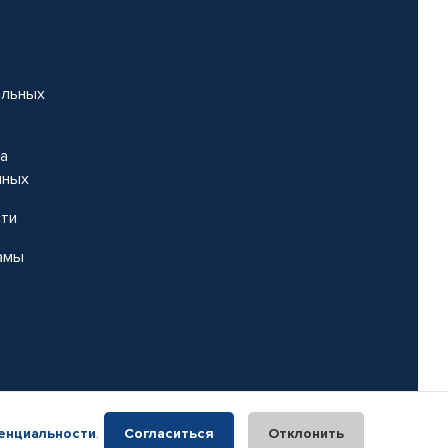
альных
на
нных
сти
амы
енциальности
.
Согласиться
Отклонить