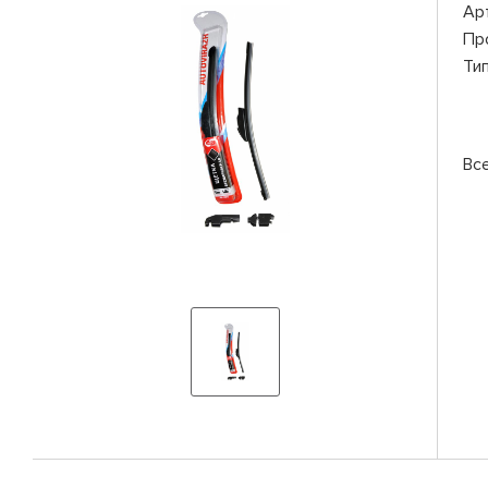
Ар
Пр
Ти
Вс