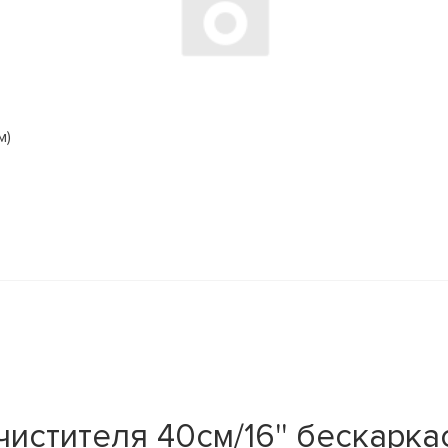
м)
тителя 40см/16'' бескаркас. 