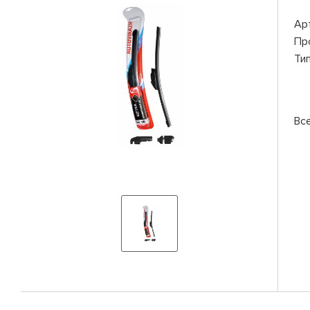
Ар
Пр
Ти
Вс