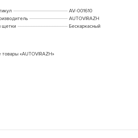
тикул
AV-001610
оизводитель
AUTOVIRAZH
п щетки
Бескаркасный
е товары «AUTOVIRAZH»