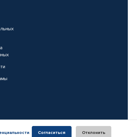
альных
на
нных
сти
амы
енциальности
.
Согласиться
Отклонить