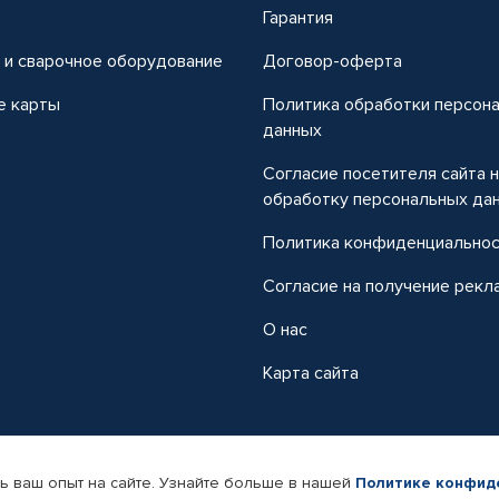
т
Гарантия
 и сварочное оборудование
Договор-оферта
е карты
Политика обработки персон
данных
Согласие посетителя сайта 
обработку персональных да
Политика конфиденциально
Согласие на получение рекл
О нас
Карта сайта
ь ваш опыт на сайте. Узнайте больше в нашей
Политике конфид
-магазин автомобильных товаров Автопрофи.