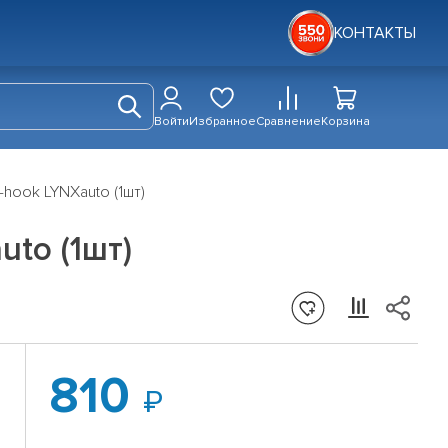
КОНТАКТЫ
Войти
Избранное
Сравнение
Корзина
-hook LYNXauto (1шт)
uto (1шт)
810