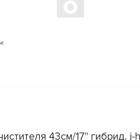
м)
тителя 43см/17'' гибрид. j-