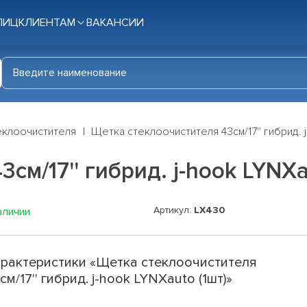
ЛИЦ
КЛИЕНТАМ
ВАКАНСИИ
еклоочистителя
Щетка стеклоочистителя 43см/17'' гибрид. j
см/17'' гибрид. j-hook LYNXa
Артикул:
LX430
аличии
рактеристики «Щетка стеклоочистителя
см/17'' гибрид. j-hook LYNXauto (1шт)»