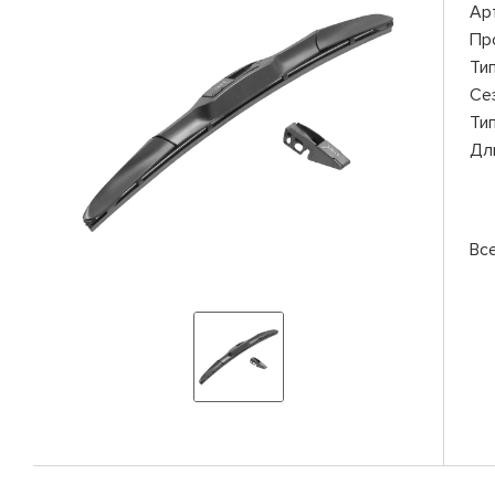
Ар
Пр
Ти
Се
Ти
Дл
Вс