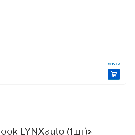
много
hook LYNXauto (1шт)»