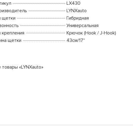
тикул
LX430
оизводитель
LYNXauto
п щетки
Гибридная
зонность
Универсальная
п крепления
Крючок (Hook / J-Hook)
ина щетки
43см/17''
е товары «LYNXauto»