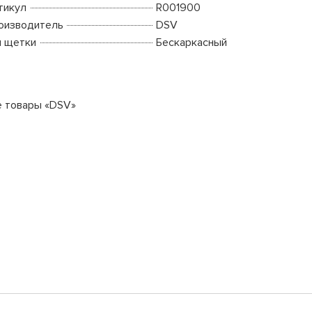
тикул
R001900
оизводитель
DSV
п щетки
Бескаркасный
е товары «DSV»