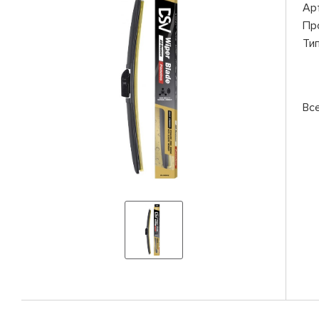
Ар
Пр
Ти
Вс