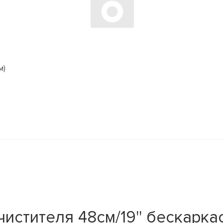
м)
тителя 48см/19'' бескаркас. D