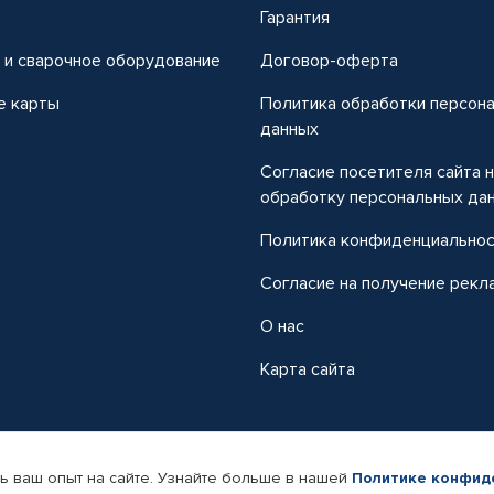
т
Гарантия
 и сварочное оборудование
Договор-оферта
е карты
Политика обработки персон
данных
Согласие посетителя сайта 
обработку персональных да
Политика конфиденциально
Согласие на получение рекл
О нас
Карта сайта
ь ваш опыт на сайте. Узнайте больше в нашей
Политике конфид
-магазин автомобильных товаров Автопрофи.