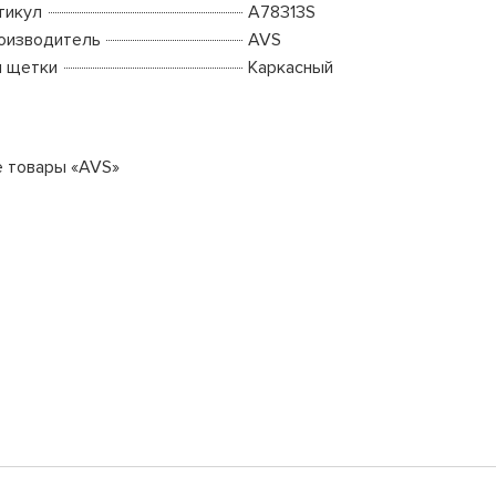
тикул
A78313S
оизводитель
AVS
п щетки
Каркасный
е товары «AVS»