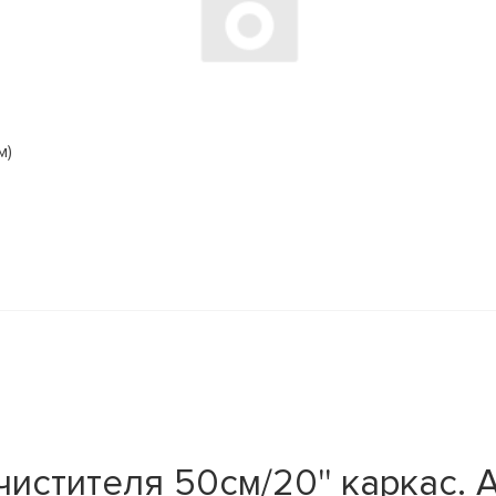
м)
стителя 50см/20'' каркас. A