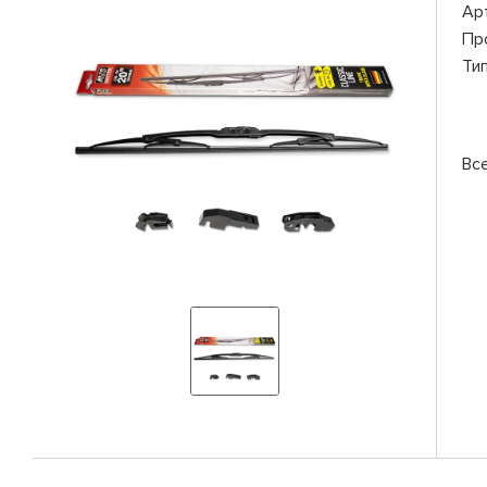
Ар
Пр
Ти
Вс