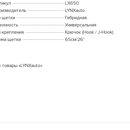
тикул
LX650
оизводитель
LYNXauto
п щетки
Гибридная
зонность
Универсальная
п крепления
Крючок (Hook / J-Hook)
ина щетки
65см/26''
е товары «LYNXauto»