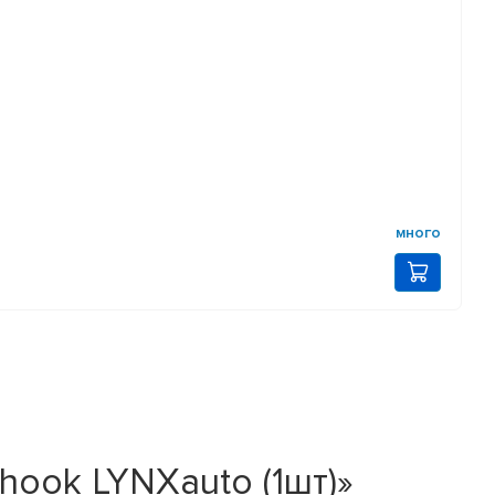
много
hook LYNXauto (1шт)»