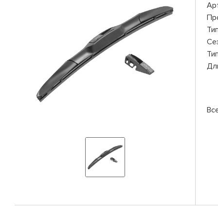
Ар
Пр
Ти
Се
Ти
Дл
Вс