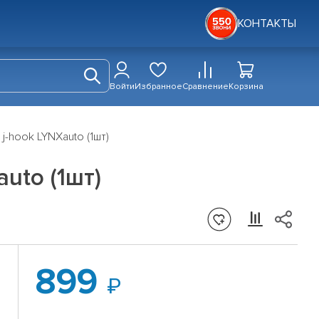
КОНТАКТЫ
Войти
Избранное
Сравнение
Корзина
j-hook LYNXauto (1шт)
uto (1шт)
899