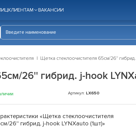
ЛИЦ
КЛИЕНТАМ
ВАКАНСИИ
еклоочистителя
Щетка стеклоочистителя 65см/26'' гибрид. 
см/26'' гибрид. j-hook LYNXa
Артикул:
LX650
аличии
рактеристики «Щетка стеклоочистителя
см/26'' гибрид. j-hook LYNXauto (1шт)»