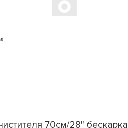
м)
тителя 70см/28'' бескаркас.