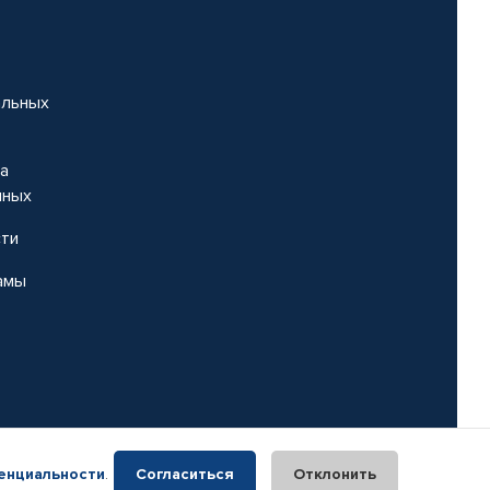
альных
на
нных
сти
амы
енциальности
.
Согласиться
Отклонить