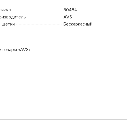
тикул
80484
оизводитель
AVS
п щетки
Бескаркасный
е товары «AVS»