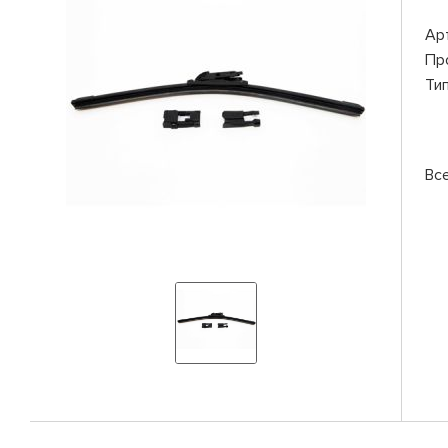
Ар
Пр
Ти
Вс