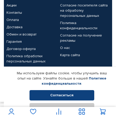
Акции
Согласие посетителя сайта
на обработку
Контакты
персональных данных
Оплата
Политика
Доставка
конфиденциальности
Обмен и возврат
Согласие на получение
рекламы
Гарантия
О нас
Договор-оферта
Карта сайта
Политика обработки
персональных данных
Партнерам
Мы используем файлы cookie, чтобы улучшить ваш
опыт на сайте. Узнайте больше в нашей
Политике
Корпоративным клиентам
Реквизиты компании
конфиденциальности
.
Поставщикам
Согласиться
Отклонить
© КАМАЗ ЦЕНТР ДОНЕЦК, 2015-2026. Все права защищены.
400
В корзину
Интернет-магазин автомобильных товаров Автопрофи.