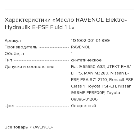
Характеристики «Масло RAVENOL Elektro-
Hydraulik E-PSF Fluid 1 L»
Артикул
1181002-001-01-999
Производитель
RAVENOL
Объём, л
1
Тип
синтетическое
Допуски и соответствия
Fiat 9.55550-AG3, JTEKT EHS/
EHPS, MAN M3289, Nissan E-
PSF, PSA S71 2710, Renault PSF
Class 1, Toyota PSF-EH, Nissan
999MP-EPSF00P, Toyota
08886-01206
Цвет
бесцветный
Все товары «RAVENOL»