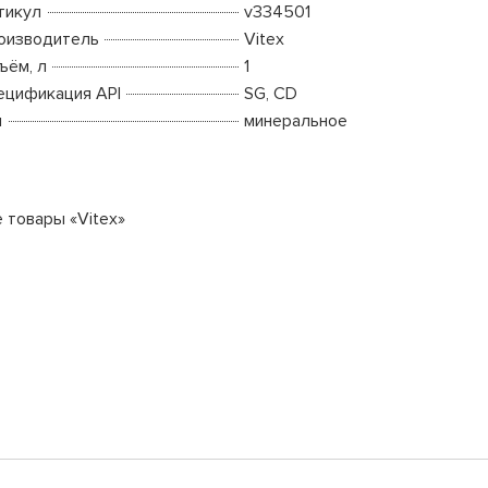
тикул
v334501
оизводитель
Vitex
ъём, л
1
ецификация API
SG, CD
п
минеральное
е товары «Vitex»