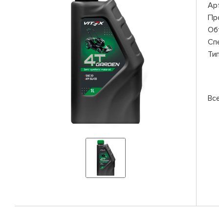
Ар
Пр
Об
Сп
Ти
Вс