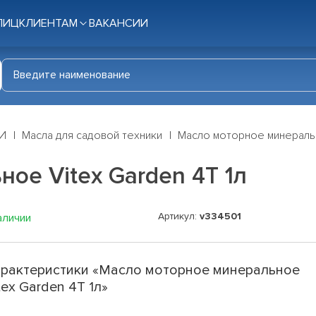
ЛИЦ
КЛИЕНТАМ
ВАКАНСИИ
И
Масла для садовой техники
Масло моторное минеральн
ое Vitex Garden 4T 1л
Артикул:
v334501
аличии
рактеристики «Масло моторное минеральное
tex Garden 4T 1л»