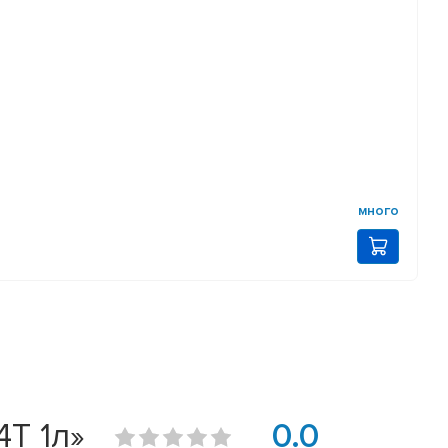
много
4T 1л»
0.0