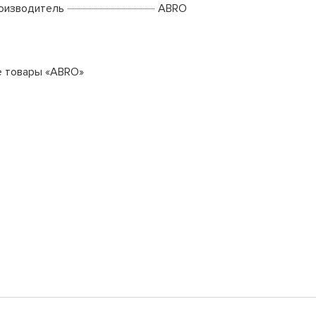
оизводитель
ABRO
е товары «ABRO»