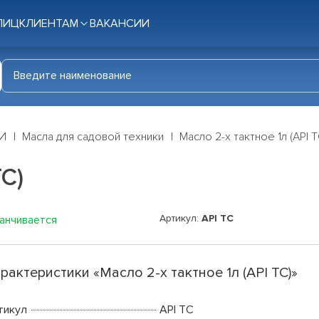
ЛИЦ
КЛИЕНТАМ
ВАКАНСИИ
И
Масла для садовой техники
Масло 2-х тактное 1л (API T
TC)
Артикул:
API TC
канчивается
рактеристики «Масло 2-х тактное 1л (API TC)»
тикул
API TC