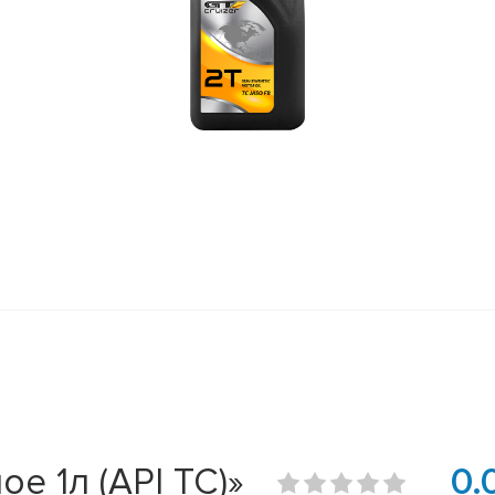
е 1л (API TC)»
0.