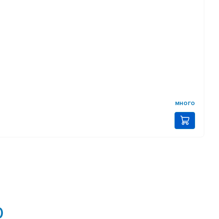
много
0