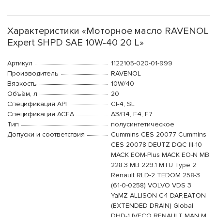
Характеристики «Моторное масло RAVENOL
Expert SHPD SAE 10W-40 20 L»
Артикул
1122105-020-01-999
Производитель
RAVENOL
Вязкость
10W/40
Объём, л
20
Спецификация API
CI-4, SL
Спецификация ACEA
A3/B4, E4, E7
Тип
полусинтетическое
Допуски и соответствия
Cummins CES 20077 Cummins
CES 20078 DEUTZ DQC III-10
MACK EOM-Plus MACK EO-N MB
228.3 MB 229.1 MTU Type 2
Renault RLD-2 TEDOM 258-3
(61-0-0258) VOLVO VDS 3
YaMZ ALLISON C4 DAF;EATON
(EXTENDED DRAIN) Global
DHD-1 IVECO RENAULT MAN M