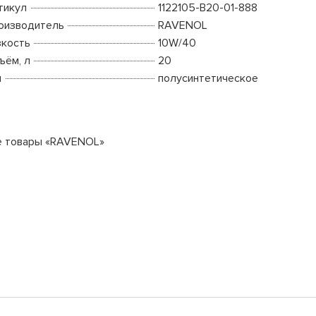
тикул
1122105-B20-01-888
оизводитель
RAVENOL
зкость
10W/40
ъём, л
20
п
полусинтетическое
е товары «RAVENOL»