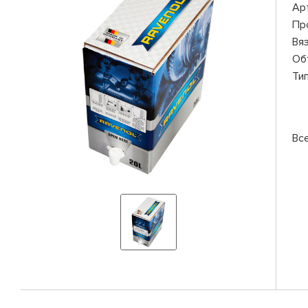
Ар
Пр
Вя
Об
Ти
Вс