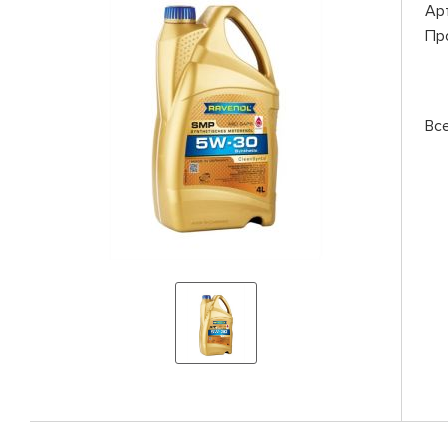
Ар
Пр
Вс