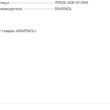
тикул
1111126-208-01-999
оизводитель
RAVENOL
е товары «RAVENOL»