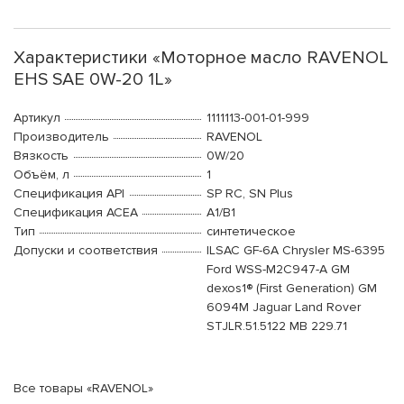
Характеристики «Моторное масло RAVENOL
EHS SAE 0W-20 1L»
Артикул
1111113-001-01-999
Производитель
RAVENOL
Вязкость
0W/20
Объём, л
1
Спецификация API
SP RC, SN Plus
Спецификация ACEA
A1/B1
Тип
синтетическое
Допуски и соответствия
ILSAC GF-6A Chrysler MS-6395
Ford WSS-M2C947-A GM
dexos1® (First Generation) GM
6094M Jaguar Land Rover
STJLR.51.5122 MB 229.71
Все товары «RAVENOL»