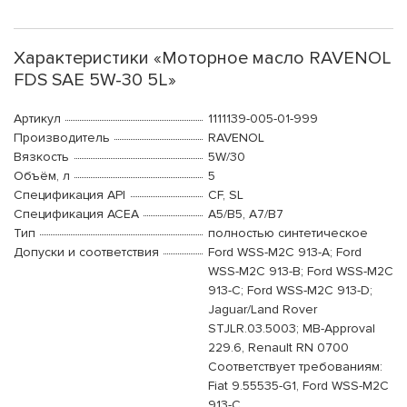
Характеристики «Моторное масло RAVENOL
FDS SAE 5W-30 5L»
Артикул
1111139-005-01-999
Производитель
RAVENOL
Вязкость
5W/30
Объём, л
5
Спецификация API
CF, SL
Спецификация ACEA
A5/B5, A7/B7
Тип
полностью синтетическое
Допуски и соответствия
Ford WSS-M2C 913-A; Ford
WSS-M2C 913-B; Ford WSS-M2C
913-C; Ford WSS-M2C 913-D;
Jaguar/Land Rover
STJLR.03.5003; MB-Approval
229.6, Renault RN 0700
Соответствует требованиям:
Fiat 9.55535-G1, Ford WSS-M2C
913-C