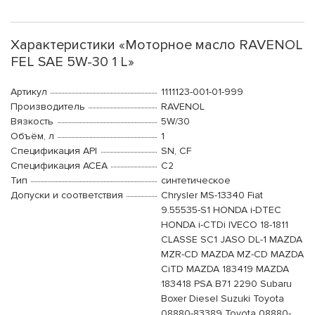
Характеристики «Моторное масло RAVENOL
FEL SAE 5W-30 1 L»
Артикул
1111123-001-01-999
Производитель
RAVENOL
Вязкость
5W/30
Объём, л
1
Спецификация API
SN, CF
Спецификация ACEA
C2
Тип
синтетическое
Допуски и соответствия
Chrysler MS-13340 Fiat
9.55535-S1 HONDA i-DTEC
HONDA i-CTDi IVECO 18-1811
CLASSE SC1 JASO DL-1 MAZDA
MZR-CD MAZDA MZ-CD MAZDA
CiTD MAZDA 183419 MAZDA
183418 PSA B71 2290 Subaru
Boxer Diesel Suzuki Toyota
08880-83389 Toyota 08880-