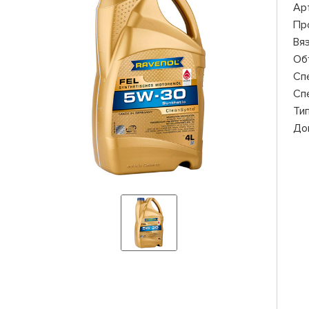
Ар
Пр
Вя
Об
Сп
Сп
Ти
До