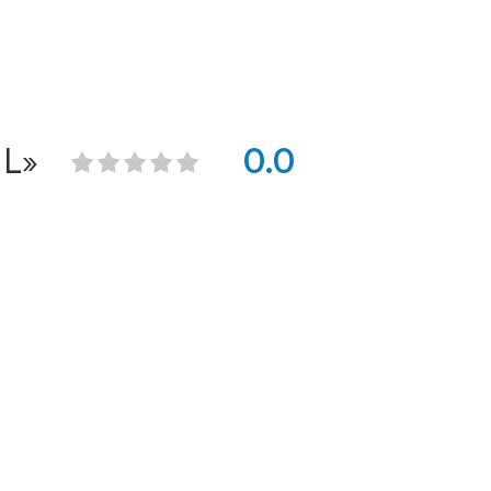
L»
0.0