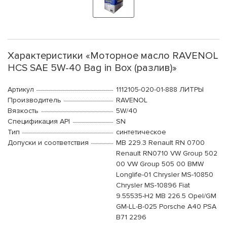
Характеристики «Моторное масло RAVENOL
HCS SAE 5W-40 Bag in Box (разлив)»
Артикул
1112105-020-01-888 ЛИТРЫ
Производитель
RAVENOL
Вязкость
5W/40
Спецификация API
SN
Тип
синтетическое
Допуски и соответствия
MB 229.3 Renault RN 0700
Renault RN0710 VW Group 502
00 VW Group 505 00 BMW
Longlife-01 Chrysler MS-10850
Chrysler MS-10896 Fiat
9.55535-H2 MB 226.5 Opel/GM
GM-LL-B-025 Porsche A40 PSA
B71 2296