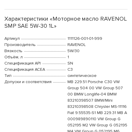
Характеристики «Моторное масло RAVENOL
SMP SAE 5W-30 1L»
Артикул
1111126-001-01-999
Производитель
RAVENOL
Вязкость
5W/30
Объём, л
1
Спецификация API
SN
Спецификация ACEA
C3
Тип
синтетическое
Допуски и соответствия
MB 229.51 Porsche C30 VW
Group 504 00 VW Group 507
00 BMW Longlife-04 BMW
83210398507 BMW/Mini
83210398508 Chrysler MS-11116
Fiat 9.55535-S1 MB 229.31 MB A
000989890110 VW Group G
052195 M2 VW Group G 052195
M4 VW Group G 052195 M6