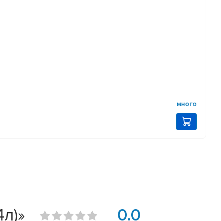
много
л)»
0.0