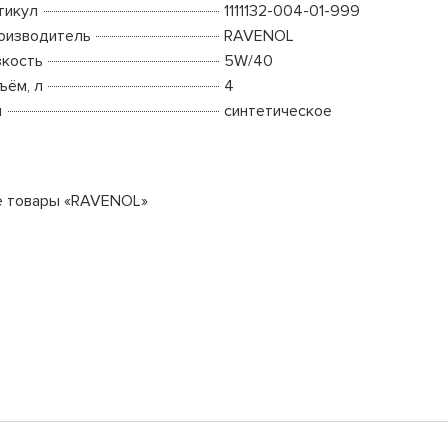
тикул
1111132-004-01-999
оизводитель
RAVENOL
зкость
5W/40
ъём, л
4
п
синтетическое
е товары «RAVENOL»