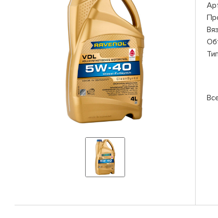
Ар
Пр
Вя
Об
Ти
Вс