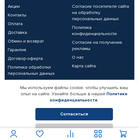
Акции
Согласие посетителя сайта
на обработку
Контакты
персональных данных
Оплата
Политика
Доставка
конфиденциальности
Обмен и возврат
Согласие на получение
рекламы
Гарантия
О нас
Договор-оферта
Карта сайта
Политика обработки
персональных данных
Партнерам
Мы используем файлы cookie, чтобы улучшить ваш
опыт на сайте. Узнайте больше в нашей
Политике
Корпоративным клиентам
Реквизиты компании
конфиденциальности
.
Поставщикам
Согласиться
Отклонить
© КАМАЗ ЦЕНТР ДОНЕЦК, 2015-2026. Все права защищены.
Интернет-магазин автомобильных товаров Автопрофи.