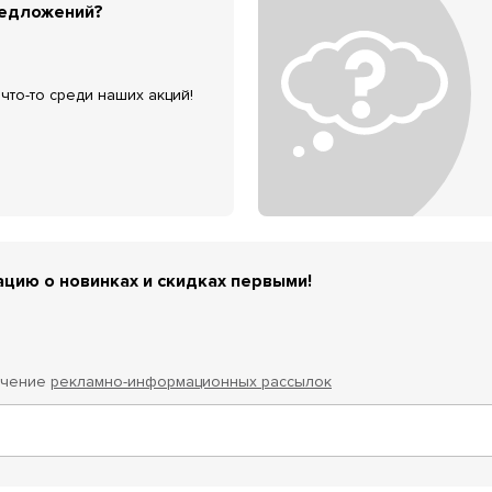
редложений?
что-то среди наших акций!
цию о новинках и скидках первыми!
учение
рекламно-информационных рассылок