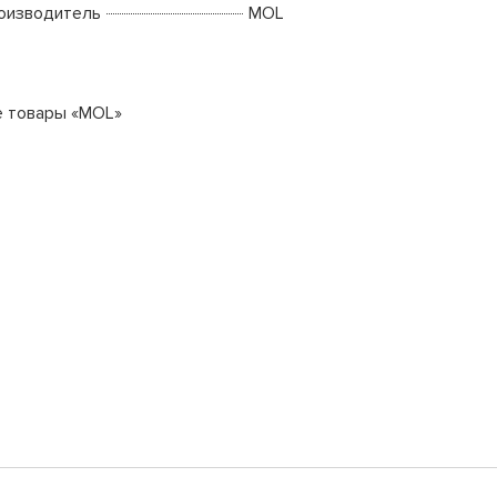
оизводитель
MOL
е товары «MOL»