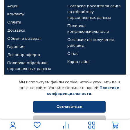
Акции
Согласие посетителя сайта
на обработку
Контакты
персональных данных
Оплата
Политика
Доставка
конфиденциальности
Обмен и возврат
Согласие на получение
рекламы
Гарантия
О нас
Договор-оферта
Карта сайта
Политика обработки
персональных данных
Партнерам
Мы используем файлы cookie, чтобы улучшить ваш
опыт на сайте. Узнайте больше в нашей
Политике
Корпоративным клиентам
Реквизиты компании
конфиденциальности
.
Поставщикам
Согласиться
Отклонить
© КАМАЗ ЦЕНТР ДОНЕЦК, 2015-2026. Все права защищены.
Интернет-магазин автомобильных товаров Автопрофи.