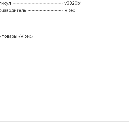
тикул
v3320b1
оизводитель
Vitex
е товары «Vitex»