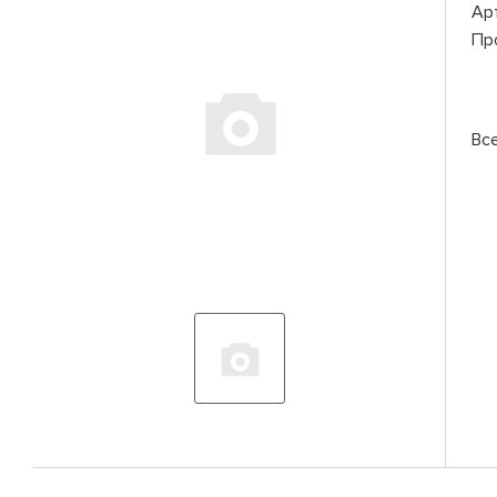
Ар
Пр
Вс