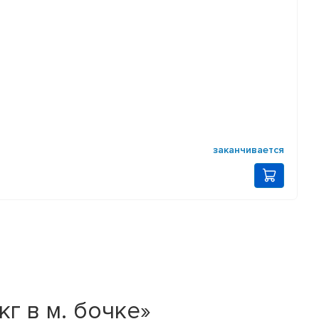
заканчивается
г в м. бочке»