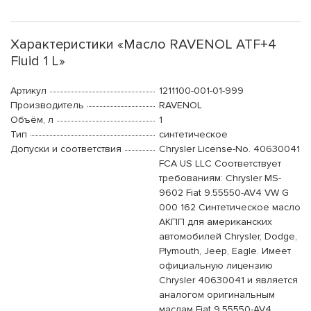
Характеристики «Масло RAVENOL ATF+4
Fluid 1 L»
Артикул
1211100-001-01-999
Производитель
RAVENOL
Объём, л
1
Тип
синтетическое
Допуски и соответствия
Chrysler License-No. 40630041
FCA US LLC Соответствует
требованиям: Chrysler MS-
9602 Fiat 9.55550-AV4 VW G
000 162 Синтетическое масло
АКПП для американских
автомобилей Chrysler, Dodge,
Plymouth, Jeep, Eagle. Имеет
официальную лицензию
Chrysler 40630041 и является
аналогом оригинальным
маслам Fiat 9.55550-AV4,