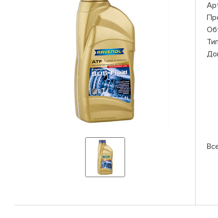
Ар
Пр
Об
Ти
До
Вс