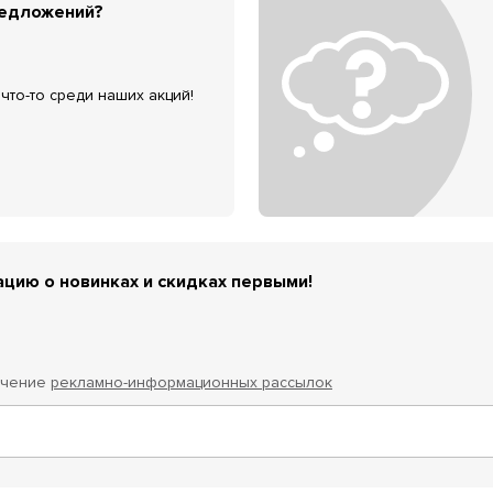
редложений?
что-то среди наших акций!
цию о новинках и скидках первыми!
учение
рекламно-информационных рассылок