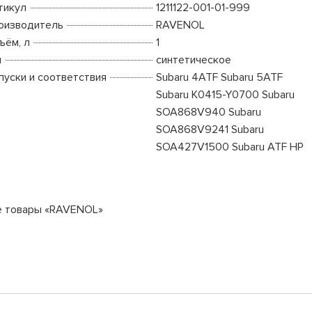
тикул
1211122-001-01-999
оизводитель
RAVENOL
ъём, л
1
п
синтетическое
пуски и соответствия
Subaru 4ATF Subaru 5ATF
Subaru K0415-Y0700 Subaru
SOA868V940 Subaru
SOA868V9241 Subaru
SOA427V1500 Subaru ATF HP
е товары «RAVENOL»